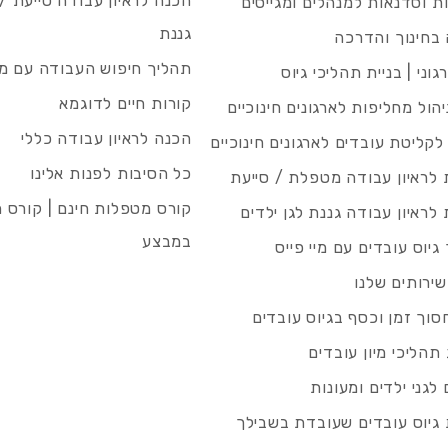
הכנה לראיון עבודה סייעת 
 וסדנאות למנהלים ומגייסים
גננת
בחינוך והדרכה
תהליך חיפוש העבודה עם מיי
גוני | בניית תהליכי גיוס
קורות חיים לדוגמא
ניהול מחליפות לארגונים חינוכיים
הכנה לראיון עבודה כללי
 לקליטת עובדים לארגונים חינוכיים
כל הסיבות לפנות אלינו
לראיון עבודה מטפלת / סייעת
קורס מטפלות חינם | קורס 
לראיון עבודה גננת לגן ילדים
במבצע
גיוס עובדים עם מיי פייס
שירותים שלנו
סוך זמן וכסף בגיוס עובדים
תהליכי מיון עובדים
לגני ילדים ומעונות
גיוס עובדים שעובדת בשבילך