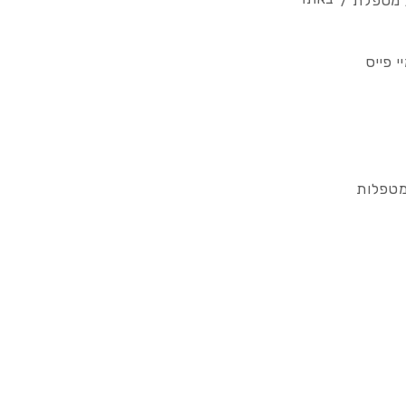
/ מטפלת /
 פייס
מטפלות