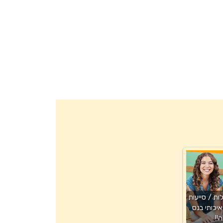
ת / סייעות
איכותי בנס
ה!!