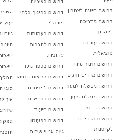
הכשרות
דרושים בעיריות
דרושה סייעת לצהרון
השמה 
דרושים בחינוך בלתי
דרושה מדריכה
פורמלי
יעוץ אר
לצהרון
דרושים בעמותות
גיוס ו
דרושה עובדת
דרושים לחברות
מיונים
סוציאלית
עירוניות
שאלות 
דרושים חינוך מיוחד
דרושים בכפר נוער
שאלות 
דרושים מדריכי חוגים
דרושים בריאות הנפש
תהליך 
דרושה מבשלת למעון
דרושים לפנימיות
סוגי ה
דרושה מנהלת מעון
דרושים בתי אבות
איך לח
דרושה רכזת
דרושים סיעוד
שדרוג 
דרושים מדריכים
דרושים בפעוטון
ספקים 
לקייטנות
גיוס אנשי שירות
תוכנת 
דרושים מדריכי נוער