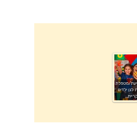
יעת/מטפלת
לגן ילדים
ריית…