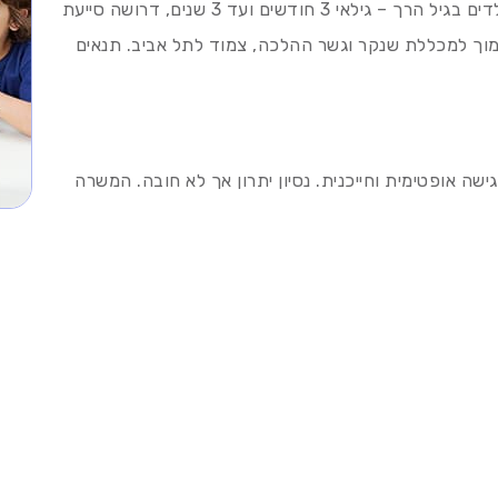
לגן פרטי מקסים ברמת-גן, על גבול תל אביב, עם ילדים בגיל הרך – גילאי 3 חודשים ועד 3 שנים, דרושה סייעת
וך למכללת שנקר וגשר ההלכה, צמוד לתל אביב. תנאים
ישה אופטימית וחייכנית. נסיון יתרון אך לא חובה. המשרה