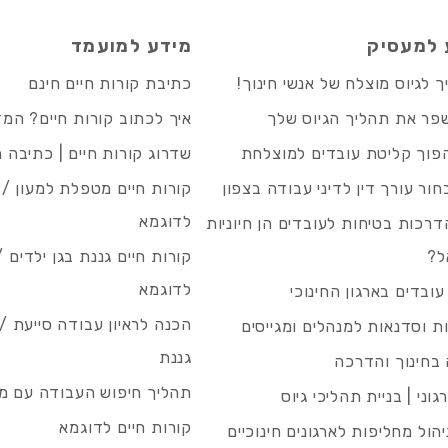
 למעסיק
מידע למועמד
 לגיוס מוצלח של אנשי חינוך!
כתיבת קורות חיים חינם
פר את תהליך הגיוס שלך
איך לכתוב קורות חיים? המ
פוך קליטת עובדים למוצלחת
שדרוג קורות חיים | כתיבה 
חור עורך דין לדיני עבודה בצפון
קורות חיים מטפלת למעון / 
לדוגמא
רכות בטיחות לעובדים הן חיוניות
ל?
קורות חיים גננת בגן ילדים /
לדוגמא
עובדים בארגון החינוכי
הכנה לראיון עבודה סייעת 
 וסדנאות למנהלים ומגייסים
גננת
בחינוך והדרכה
תהליך חיפוש העבודה עם מיי
גוני | בניית תהליכי גיוס
קורות חיים לדוגמא
ניהול מחליפות לארגונים חינוכיים