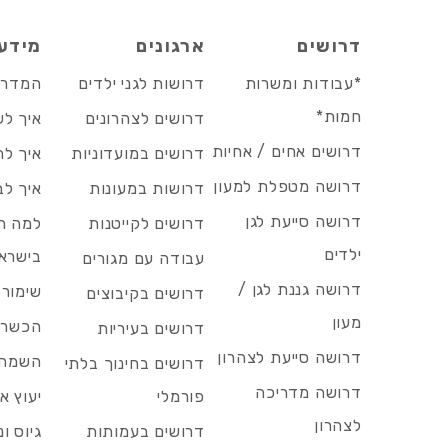
דרושים
ארגונים
מידע
*עבודות ומשרות
דרושות לגני ילדים
המדריך
חמות*
דרושים לצהרונים
איך לש
דרושים אחים / אחיות
דרושים במועדוניות
איך לה
דרושה מטפלת למעון
דרושות במעונות
איך לב
דרושה סייעת לגן
דרושים לקייטנות
למה הד
ילדים
בישרא
עבודה עם מגורים
דרושה גננת לגן /
שימור 
דרושים בקיבוצים
מעון
הכשרות
דרושים בעיריות
דרושה סייעת לצהרון
השמה 
דרושים בחינוך בלתי
דרושה מדריכה
פורמלי
יעוץ אר
לצהרון
דרושים בעמותות
גיוס ו