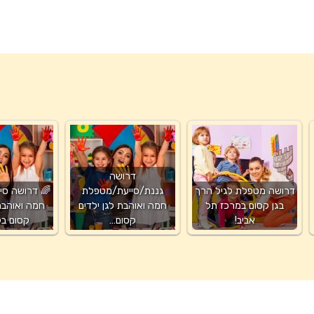
דרושה
דרושה מטפלת לגיל הרך
גננת/סייעת/מטפלת
🌈 דרושה סי
בגן קסום במרכז תל
חמה ואוהבת לגן ילדים
חמה ואוהבת 
אביב!
קסום…
קסום בק