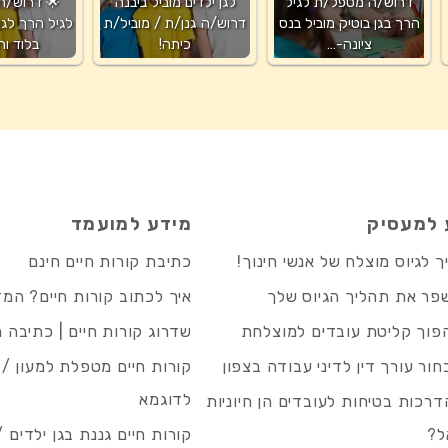
דרוש/ה מטפל/ת לגיל
לגן ילדים מוביל ביבנה
🌟 דרוש/ה
הרך בגן בוטיק מוביל בנס
דרוש/ה גנן/ת / מוביל/ת
לגיל הרך לגן 
ציונה-…
כיתה!
בלוד וח
 למעסיק
מידע למועמד
 לגיוס מוצלח של אנשי חינוך!
כתיבת קורות חיים חינם
פר את תהליך הגיוס שלך
איך לכתוב קורות חיים? המ
פוך קליטת עובדים למוצלחת
שדרוג קורות חיים | כתיבה 
חור עורך דין לדיני עבודה בצפון
קורות חיים מטפלת למעון / 
לדוגמא
רכות בטיחות לעובדים הן חיוניות
ל?
קורות חיים גננת בגן ילדים /