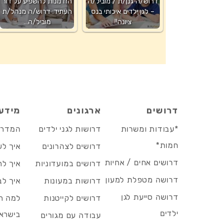
דרוש/ה גנן/ת / מוביל/ה
הזדמנות להשפיע על דור
– לגן ילדים איכותי בנס
העתיד: דרוש/ה מנהל/ת
ציונה!!
מוביל/ה…
דרושים
ארגונים
מידע
*עבודות ומשרות
דרושות לגני ילדים
המדריך
חמות*
דרושים לצהרונים
איך לש
דרושים אחים / אחיות
דרושים במועדוניות
איך לה
דרושה מטפלת למעון
דרושות במעונות
איך לב
דרושה סייעת לגן
דרושים לקייטנות
למה הד
ילדים
בישרא
עבודה עם מגורים