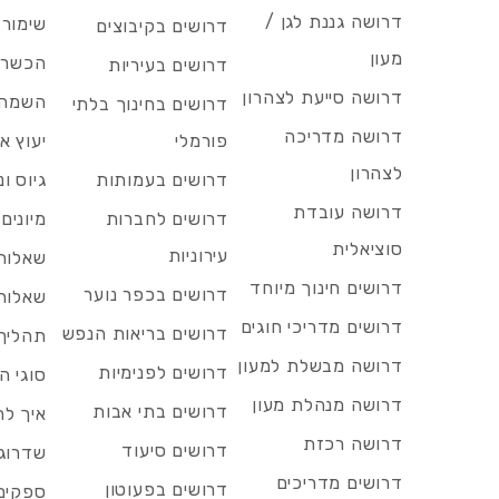
דרושה גננת לגן /
שימור 
דרושים בקיבוצים
מעון
הכשרות
דרושים בעיריות
דרושה סייעת לצהרון
השמה 
דרושים בחינוך בלתי
דרושה מדריכה
פורמלי
יעוץ אר
לצהרון
דרושים בעמותות
גיוס ו
דרושה עובדת
דרושים לחברות
מיונים
סוציאלית
עירוניות
שאלות 
דרושים חינוך מיוחד
דרושים בכפר נוער
שאלות 
דרושים מדריכי חוגים
דרושים בריאות הנפש
תהליך 
דרושה מבשלת למעון
דרושים לפנימיות
סוגי ה
דרושה מנהלת מעון
דרושים בתי אבות
איך לח
דרושה רכזת
דרושים סיעוד
שדרוג 
דרושים מדריכים
דרושים בפעוטון
ספקים 