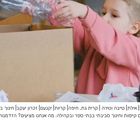
אילת| טייבה וטירה | קרית גת, חיפה| קריות| יקנעם| זכרון יעקב| חינוך
 קיימות וחינוך סביבתי בבתי ספר ובקהילה. מה אנחנו מציעים? הזדמנות