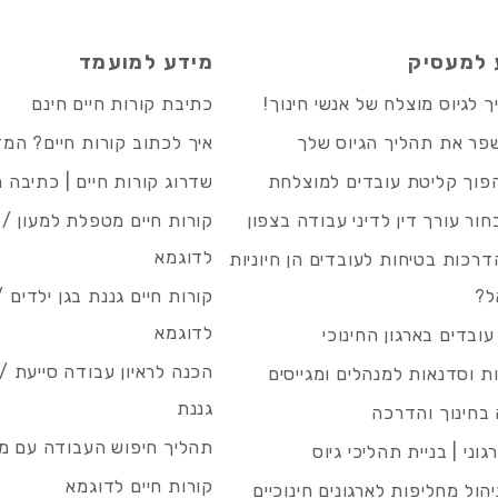
 למעסיק
מידע למועמד
 לגיוס מוצלח של אנשי חינוך!
כתיבת קורות חיים חינם
פר את תהליך הגיוס שלך
איך לכתוב קורות חיים? המ
פוך קליטת עובדים למוצלחת
שדרוג קורות חיים | כתיבה 
חור עורך דין לדיני עבודה בצפון
קורות חיים מטפלת למעון / 
לדוגמא
רכות בטיחות לעובדים הן חיוניות
ל?
קורות חיים גננת בגן ילדים /
לדוגמא
עובדים בארגון החינוכי
הכנה לראיון עבודה סייעת 
 וסדנאות למנהלים ומגייסים
גננת
בחינוך והדרכה
תהליך חיפוש העבודה עם מיי
גוני | בניית תהליכי גיוס
קורות חיים לדוגמא
ניהול מחליפות לארגונים חינוכיים