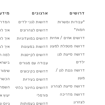
דרושים
ארגונים
מידע
*עבודות ומשרות
דרושות לגני ילדים
המדריך
חמות*
דרושים לצהרונים
איך לש
דרושים אחים / אחיות
דרושים במועדוניות
איך לה
דרושה מטפלת למעון
דרושות במעונות
איך לב
דרושה סייעת לגן
דרושים לקייטנות
למה הד
ילדים
בישרא
עבודה עם מגורים
דרושה גננת לגן /
שימור 
דרושים בקיבוצים
מעון
הכשרות
דרושים בעיריות
דרושה סייעת לצהרון
השמה 
דרושים בחינוך בלתי
דרושה מדריכה
פורמלי
יעוץ אר
לצהרון
דרושים בעמותות
גיוס ו