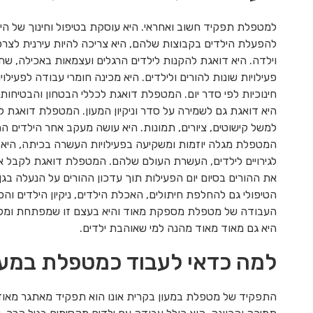
למטפלת תפקיד חשוב ואחראי. היא עוסקת בטיפול וחינוך של הי
להפעלת הילדים בקבוצות שלהם, היא צריכה להיות עירנית לצרכי
וילדה. היא דואגת להקנות לילדים הרגלים ועצמאות באכילה, שתיה
פעילויות שונות להורים ולילדים. היא מכינה חומרי עבודה לפעילויו
חינוכיות לפי סדר יום. המטפלת דואגת לכללי הבטחון והבטיחות 
היא דואגת גם לשמירה על סדר וניקיון המעון. המטפלת דואגת ל
למשל קישוטים, ציורים, תמונות. היא עושה מעקב אחר הילדים ה
המטפלת מגלה יוזמות ומשקיעה בפעילויות העשרה בכיתה, היא 
לגירויים לילדים, העשרת העולם שלהם. המטפלת דואגת לקבל את
את ההורים בסיום יום הפעילות תוך עדכון ההורים על הנעלה בג
הטיפולי גם להחלפת חיתולים, האכלת הילדים, ניקיון הילדים והס
העבודה של מטפלת מספקת מאוד והיא בעצם זו שמפתחת ומקדמ
היא גם מאוד מאוד מהנה למי שאוהבת ילדים.
למה כדאי לעבוד כמטפלת במעון
התפקיד של מטפלת במעון בקרית אונו הוא תפקיד מאתגר מאוד. 